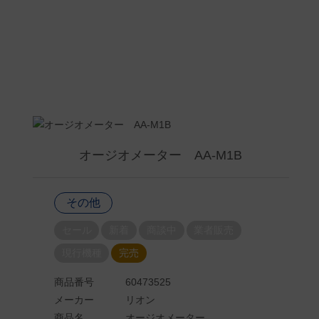
オージオメーター AA-M1B
その他
セール
新着
商談中
業者販売
現行機種
完売
商品番号
60473525
メーカー
リオン
商品名
オージオメーター