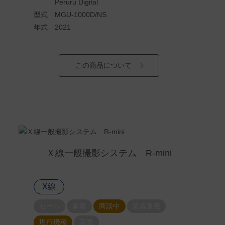
Peruru Digital
型式
MGU-1000D/NS
年式
2021
この商品について
Ｘ線一般撮影システム R-mini
X線
セール
新着
商談中
業者販売
現行機種
完売