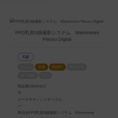
FPD乳房X線撮影システム Mammorex
Peruru Digital
X線
セール
新着
商談中
業者販売
現行機種
完売
商品番
53633412
号
メーカ
キヤノンメディカル
ー
商品名
FPD乳房X線撮影システム Mammorex