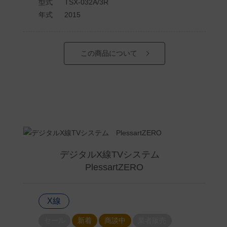
型式
TSX-032A/3R
年式
2015
この商品について
デジタルX線TVシステム
PlessartZERO
X線
セール
新着
商談中
業者販売