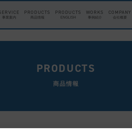
SERVICE
PRODUCTS
PRODUCTS
WORKS
COMPANY
事業案内
商品情報
ENGLISH
事例紹介
会社概要
中古医療機器 販売
X-rays
X線
新品医療機器 販
CT／MRI
CT／MRI
PRODUCTS
商品情報
療機器 解体・搬出
CR／DR
CR／DR
医療機器 貸出
Endoscope
内視鏡