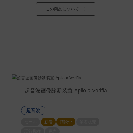
この商品について
超音波画像診断装置 Aplio a Verifia
超音波
セール
新着
商談中
業者販売
現行機種
完売