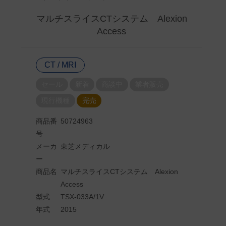
マルチスライスCTシステム Alexion
Access
CT / MRI
セール
新着
商談中
業者販売
現行機種
完売
商品番
50724963
号
メーカ
東芝メディカル
ー
商品名
マルチスライスCTシステム Alexion
Access
型式
TSX-033A/1V
年式
2015