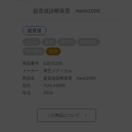
超音波診断装置 Xario100S
超音波
セール
新着
商談中
業者販売
現行機種
完売
商品番号
62572235
メーカー
東芝メディカル
商品名
超音波診断装置 Xario100S
型式
TUS-X100S
年式
2019
この商品について