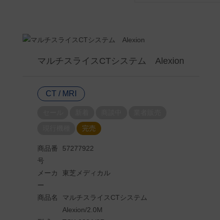
マルチスライスCTシステム Alexion
CT / MRI
セール
新着
商談中
業者販売
現行機種
完売
商品番
57277922
号
メーカ
東芝メディカル
ー
商品名
マルチスライスCTシステム
Alexion/2.0M