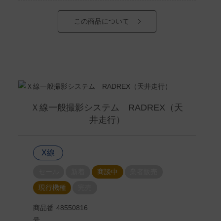
この商品について
Ｘ線一般撮影システム RADREX（天
井走行）
X線
セール
新着
商談中
業者販売
現行機種
完売
商品番
48550816
号