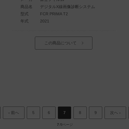
商品名
デジタルX線画像診断システム
型式
FCR PRIMA T2
年式
2021
この商品について
‹ 前へ
5
6
7
8
9
次へ ›
7
/9ページ