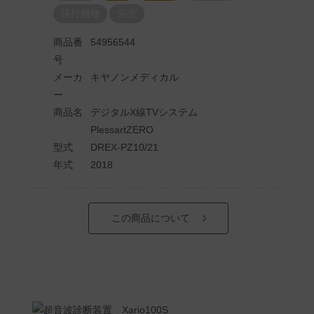
現行機種
完売
商品番
54956544
号
メーカ
キヤノンメディカル
ー
商品名
デジタルX線TVシステム
PlessartZERO
型式
DREX-PZ10/21
年式
2018
この商品について