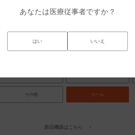
価格、年式、装置組合せ、下見などお問い合わせください。
あなたは医療従事者ですか？
記載の無い製品もございますので、まずはお尋ねください。
はい
いいえ
新着
X線
CT / MRI
CR / DR
その他
セール
新品機器はこちら