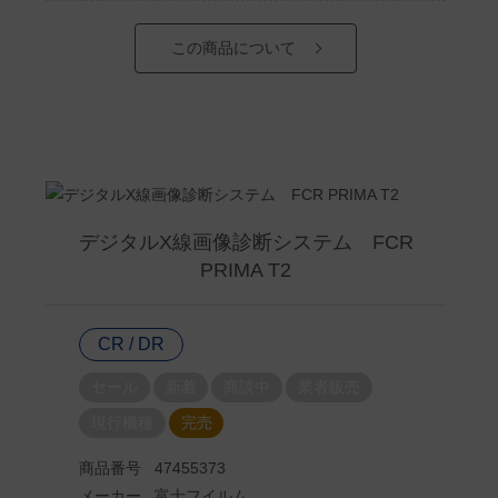
この商品について
デジタルX線画像診断システム FCR
PRIMA T2
CR / DR
セール
新着
商談中
業者販売
現行機種
完売
商品番号
47455373
メーカー
富士フイルム