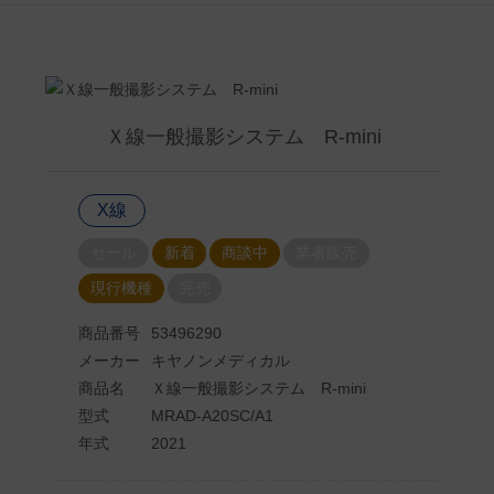
Ｘ線一般撮影システム R-mini
X線
セール
新着
商談中
業者販売
現行機種
完売
商品番号
53496290
メーカー
キヤノンメディカル
商品名
Ｘ線一般撮影システム R-mini
型式
MRAD-A20SC/A1
年式
2021