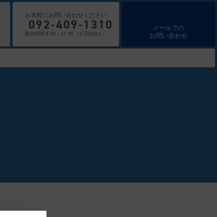
お気軽にお問い合わせください
092-409-1310
メールでの
受付時間 9:00～17:30（土日祝除く）
お問い合わせ
売
医療機器 買取
Ultrasound
超音波
漏えい線量測定
その他
Other