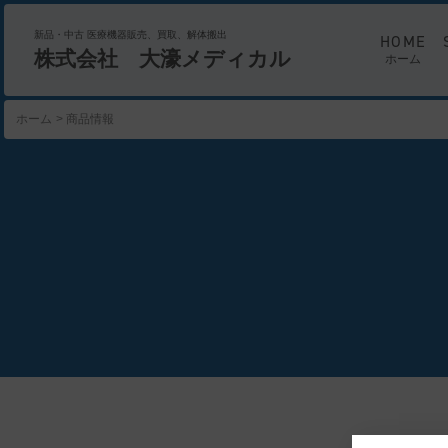
新品・中古 医療機器販売、買取、解体搬出
HOME
株式会社 大濠メディカル
ホーム
ホーム
商品情報
PRODUCTS
PRODUCTS
商品情報
ENGLISH
SERVICE
VIEW MORE
VIEW MORE
事業案内
全商品
ALL
VIEW MORE
新着
NEW
医
セール
SALE