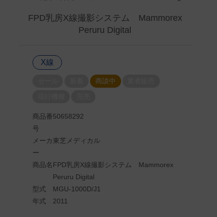
FPD乳房X線撮影システム Mammorex
Peruru Digital
X線
セール
新着
商談中
業者販売
現行機種
完売
商品番
50658292
号
メーカ
東芝メディカル
ー
商品名
FPD乳房X線撮影システム Mammorex
Peruru Digital
型式
MGU-1000D/J1
年式
2011