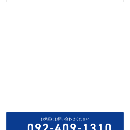
CONTACT
お問い合わせ
当サイトをご覧いただき、誠にありがとうございます。
お電話もしくは以下フォームに内容をご記入いただき、
お問い合わせください。
担当者よりご連絡いたします。
大濠メディカル
株式会社
へのお問い合わせ
お気軽にお問い合わせください
092-409-1310