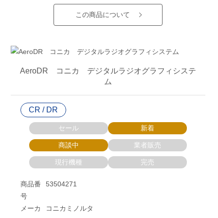
この商品について
AeroDR コニカ デジタルラジオグラフィシステ
ム
CR / DR
セール
新着
商談中
業者販売
現行機種
完売
商品番
53504271
号
メーカ
コニカミノルタ