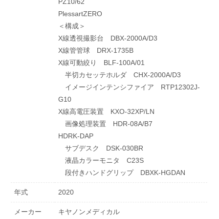
PZ10/62
PlessartZERO
＜構成＞
X線透視撮影台 DBX-2000A/D3
X線管管球 DRX-1735B
X線可動絞り BLF-100A/01
半切カセッテホルダ CHX-2000A/D3
イメージインテンシファイア RTP12302J-
G10
X線高電圧装置 KXO-32XP/LN
画像処理装置 HDR-08A/B7
HDRK-DAP
サブデスク DSK-030BR
液晶カラーモニタ C23S
段付きハンドグリップ DBXK-HGDAN
年式
2020
メーカー
キヤノンメディカル