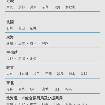
近畿
大阪
京都
兵庫
奈良
滋賀
和歌山
北陸
石川
富山
福井
東海
愛知
三重
岐阜
静岡
甲信越
長野
新潟
山梨
関東
東京
神奈川
埼玉
千葉
群馬
栃木
茨城
東北
青森
岩手
秋田
宮城
山形
福島
北海道 ※総合振興局及び振興局
空知
石狩
後志
胆振
日高
渡島
檜山