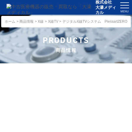
株式会社
大濠メディ
カル
ホーム
ホーム
商品情報
X線
X線TV
デジタルX線TVシステム PlessartZERO
事業案内
PRODUCTS
商品情報
商品情報
お知らせ
事例紹介
会社概要
アクセス
採用情報