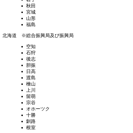
秋田
宮城
山形
福島
北海道 ※総合振興局及び振興局
空知
石狩
後志
胆振
日高
渡島
檜山
上川
留萌
宗谷
オホーツク
十勝
釧路
根室