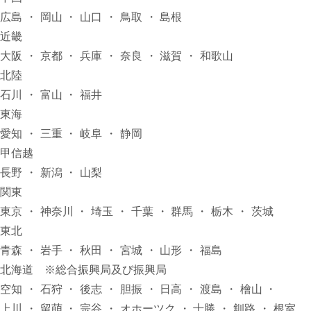
広島
岡山
山口
鳥取
島根
近畿
大阪
京都
兵庫
奈良
滋賀
和歌山
北陸
石川
富山
福井
東海
愛知
三重
岐阜
静岡
甲信越
長野
新潟
山梨
関東
東京
神奈川
埼玉
千葉
群馬
栃木
茨城
東北
青森
岩手
秋田
宮城
山形
福島
北海道 ※総合振興局及び振興局
空知
石狩
後志
胆振
日高
渡島
檜山
上川
留萌
宗谷
オホーツク
十勝
釧路
根室