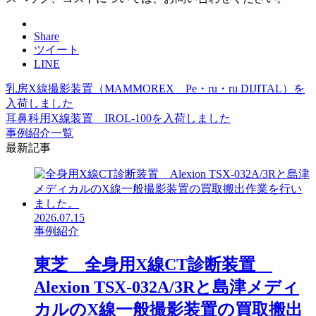
Share
ツイート
LINE
乳房X線撮影装置（MAMMOREX Pe・ru・ru DIJITAL）を
入荷しました
耳鼻科用X線装置 IROL-100を入荷しました
事例紹介一覧
最新記事
2026.07.15
事例紹介
東芝 全身用X線CT診断装置
Alexion TSX-032A/3Rと島津メディ
カルのX線一般撮影装置の買取搬出