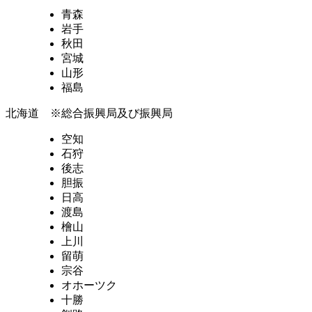
青森
岩手
秋田
宮城
山形
福島
北海道 ※総合振興局及び振興局
空知
石狩
後志
胆振
日高
渡島
檜山
上川
留萌
宗谷
オホーツク
十勝