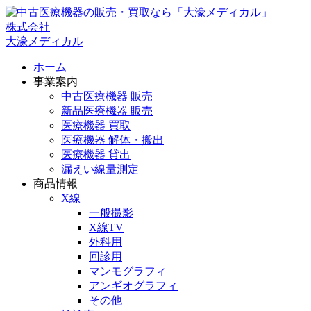
株式会社
大濠メディカル
ホーム
事業案内
中古医療機器 販売
新品医療機器 販売
医療機器 買取
医療機器 解体・搬出
医療機器 貸出
漏えい線量測定
商品情報
X線
一般撮影
X線TV
外科用
回診用
マンモグラフィ
アンギオグラフィ
その他