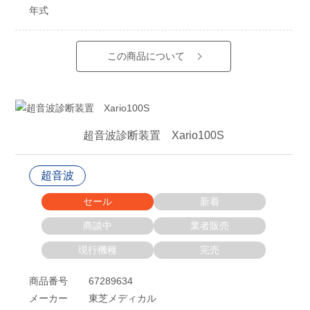
年式
この商品について
超音波診断装置 Xario100S
超音波
セール
新着
商談中
業者販売
現行機種
完売
商品番号
67289634
メーカー
東芝メディカル