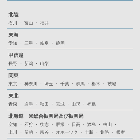
北陸
石川
富山
福井
東海
愛知
三重
岐阜
静岡
甲信越
長野
新潟
山梨
関東
東京
神奈川
埼玉
千葉
群馬
栃木
茨城
東北
青森
岩手
秋田
宮城
山形
福島
北海道 ※総合振興局及び振興局
空知
石狩
後志
胆振
日高
渡島
檜山
上川
留萌
宗谷
オホーツク
十勝
釧路
根室