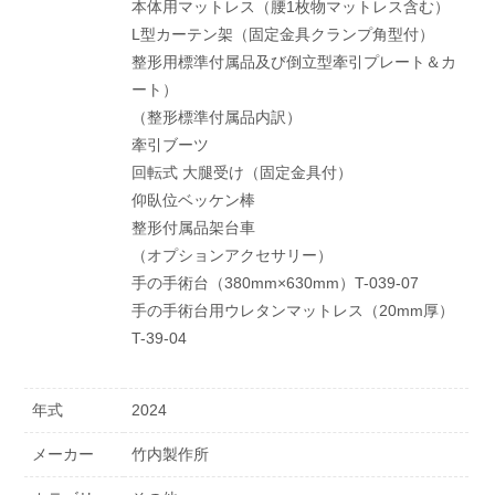
本体用マットレス（腰1枚物マットレス含む）
L型カーテン架（固定金具クランプ角型付）
整形用標準付属品及び倒立型牽引プレート＆カ
ート）
（整形標準付属品内訳）
牽引ブーツ
回転式 大腿受け（固定金具付）
仰臥位ベッケン棒
整形付属品架台車
（オプションアクセサリー）
手の手術台（380mm×630mm）T-039-07
手の手術台用ウレタンマットレス（20mm厚）
T-39-04
年式
2024
メーカー
竹内製作所