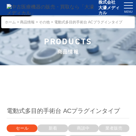
株式会社
大濠メディ
カル
ホーム
ホーム
商品情報
その他
電動式多目的手術台 ACプラグインタイプ
事業案内
PRODUCTS
商品情報
商品情報
お知らせ
事例紹介
会社概要
アクセス
電動式多目的手術台 ACプラグインタイプ
採用情報
セール
新着
商談中
業者販売