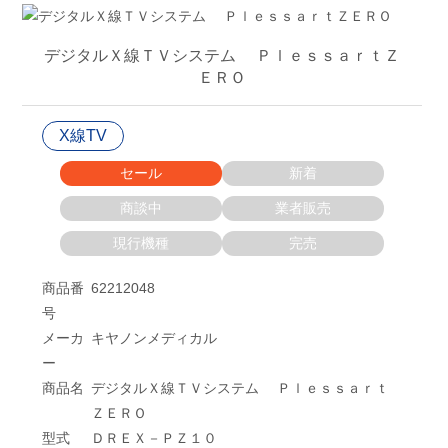
デジタルＸ線ＴＶシステム ＰｌｅｓｓａｒｔＺ
ＥＲＯ
X線TV
セール
新着
商談中
業者販売
現行機種
完売
商品番
62212048
号
メーカ
キヤノンメディカル
ー
商品名
デジタルＸ線ＴＶシステム Ｐｌｅｓｓａｒｔ
ＺＥＲＯ
型式
ＤＲＥＸ－ＰＺ１０